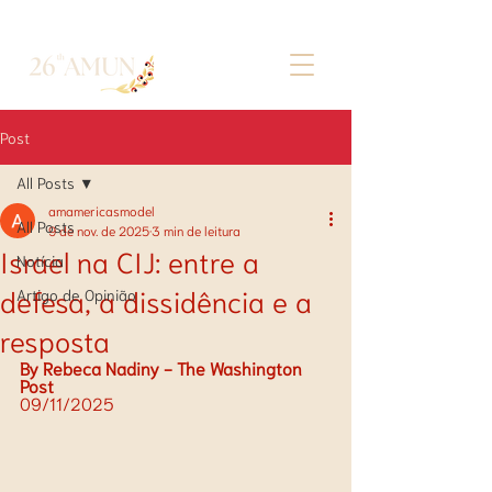
Post
All Posts
amamericasmodel
All Posts
9 de nov. de 2025
3 min de leitura
Israel na CIJ: entre a
Notícia
defesa, a dissidência e a
Artigo de Opinião
resposta
By Rebeca Nadiny - The Washington 
Post
09/11/2025