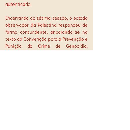
autenticado.
Encerrando da sétima sessão, o estado 
observador da Palestina respondeu de 
forma contundente, ancorando-se no 
texto da Convenção para a Prevenção e 
Punição do Crime de Genocídio. 
Relembrou o Artigo 2, segundo o qual 
genocídio é qualquer ato cometido com 
a intenção de destruir, no todo ou em 
parte, um grupo nacional, étnico, racial 
ou religioso, e afirmou que os números 
e padrões de destruição em Gaza se 
enquadram nessa definição. “Mais de 
60 mil civis mortos não são danos 
colaterais, Excelências. É extermínio, é 
genocídio", afirmou. A representante 
citou ainda o colapso de hospitais, a 
fome generalizada, deslocamento 