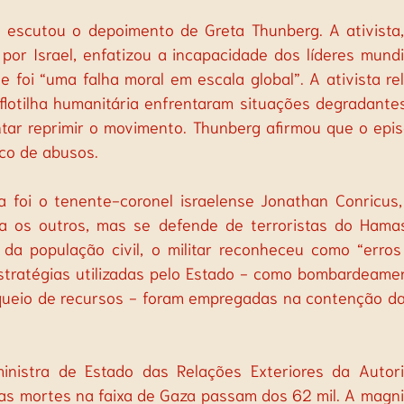
 escutou o depoimento de Greta Thunberg. A ativista,
a por Israel, enfatizou a incapacidade dos líderes mundi
e foi “uma falha moral em escala global”. A ativista re
flotilha humanitária enfrentaram situações degradantes
ntar reprimir o movimento. Thunberg afirmou que o epis
co de abusos.
 foi o tenente-coronel israelense Jonathan Conricus, 
a os outros, mas se defende de terroristas do Hamas
s da população civil, o militar reconheceu como “erro
stratégias utilizadas pelo Estado - como bombardeamen
oqueio de recursos - foram empregadas na contenção das
nistra de Estado das Relações Exteriores da Autorid
as mortes na faixa de Gaza passam dos 62 mil. A magnit