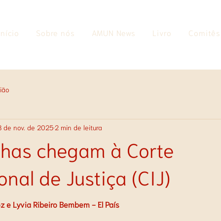
Início
Sobre nós
AMUN News
Livro
Comitês
ião
8 de nov. de 2025
2 min de leitura
has chegam à Corte
onal de Justiça (CIJ)
z e Lyvia Ribeiro Bembem - El País