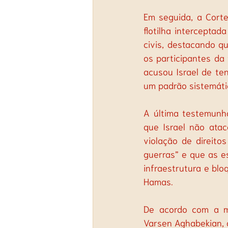
Em seguida, a Corte
flotilha interceptad
civis, destacando qu
os participantes da 
acusou Israel de te
um padrão sistemáti
A última testemunha
que Israel não atac
violação de direito
guerras” e que as e
infraestrutura e bl
Hamas. 
De acordo com a mi
Varsen Aghabekian, 