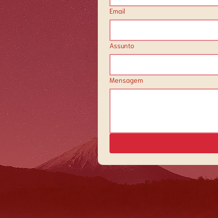
Email
Assunto
Mensagem